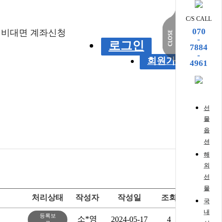
C/S CALL
070
비대면 계좌신청
-
로그인
7884
-
회원가입
4961
선
물
옵
션
해
외
선
물
처리상태
작성자
작성일
조회
국
내
등록보
소*영
2024-05-17
4