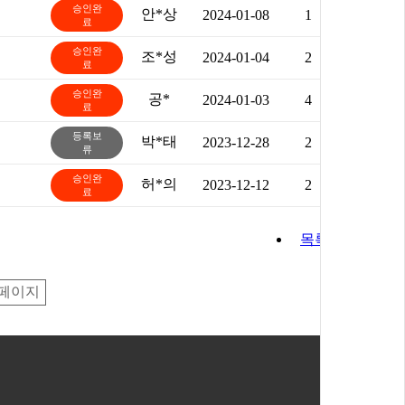
승인완
안*상
2024-01-08
1
료
승인완
조*성
2024-01-04
2
료
승인완
공*
2024-01-03
4
료
등록보
박*태
2023-12-28
2
류
승인완
허*의
2023-12-12
2
료
목록
페이지