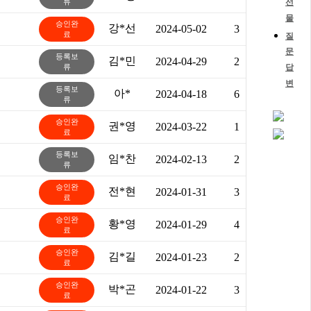
류
선
물
승인완
강*선
2024-05-02
3
료
질
문
등록보
김*민
2024-04-29
2
류
답
변
등록보
아*
2024-04-18
6
류
승인완
권*영
2024-03-22
1
료
등록보
임*찬
2024-02-13
2
류
승인완
전*현
2024-01-31
3
료
승인완
황*영
2024-01-29
4
료
승인완
김*길
2024-01-23
2
료
승인완
박*곤
2024-01-22
3
료